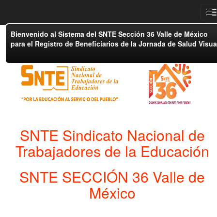
T
Bienvenido al Sistema del SNTE Sección 36 Valle de México
para el Registro de Beneficiarios de la Jornada de Salud Visua
SNTE Sindicato Nacional de
Trabajadores de la Educación
SNTE SECCIÓN 36 Valle de
México